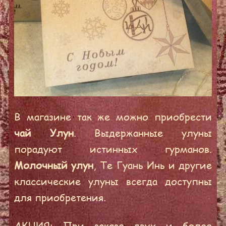
В магазине так же можно приобрести
₽
чай Улун
. Выдержанные улуны
порадуют истинных гурманов.
Молочный улун
, Те Гуань Инь и другие
классические улуны всегда доступны
для приобретения.
АКЦИЯ: При заказе двух и более