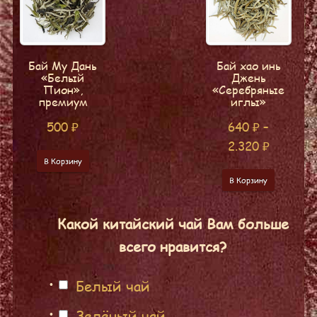
Бай Му Дань
Бай хао инь
«Белый
Джень
Пион»,
«Серебряные
премиум
иглы»
500
₽
640
₽
–
2.320
₽
В Корзину
В Корзину
Какой китайский чай Вам больше
всего нравится?
Белый чай
Зелёный чай