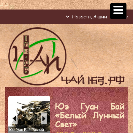
#
#
Новости, Акции, Новинки
Юэ Гуан Бай
«Белый Лунный
Свет»
Юэ Гуан Бай "Белый