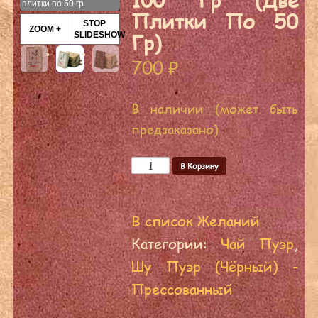
плитки по 50 гр
Плитки По 50
STOP
ZOOM +
Гр)
SLIDESHOW
700
₽
В наличии (может быть
предзаказано)
Количество
В Корзину
В список Желаний
Категории:
Чай Пуэр
,
Шу Пуэр (Чёрный) -
Прессованный