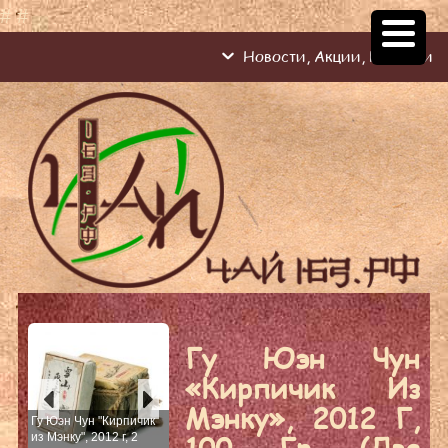
#
#
Новости, Акции, Новинки
Гу Юэн Чун
«Кирпичик Из
Мэнку», 2012 Г,
Гу Юэн Чун "Кирпичик
100 Гр (две
из Мэнку", 2012 г, 2