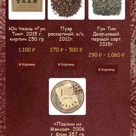
Юн Чжень «Гун
Пуэр
Гун Тин
Тин», 2015 г,
рассыпной, в/с,
Дворцовый,
кирпич 250 гр
2012г.
первый сорт,
2015г.
1.100
₽
270
₽
–
500
₽
290
₽
–
1.060
₽
В Корзину
В Корзину
В Корзину
«Павлин из
Мэнхая», 2006
г, блин 357 гр