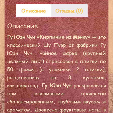
Описание
Отзывы (0)
Описание
Гу Юэн Чун «Кирпичик из Мэнку»
— это
классический Шу Пуэр от фабрики Гу
Юэн Чун. Чайное сырье (крупный
цельный лист) спрессован в плитки по
50 грамм (в упаковке 2 плитки),
разделенные на 8 кусочков,
как шоколад.
Гу Юэн Чун
раскрывается
при заваривании прекрасно
сбалансированным, глубоким вкусом и
ароматом. Древесно-фруктовые ноты в