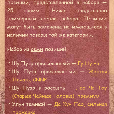
позиции, представленной в наборе —
25 грамм. Ниже представлен
примерный состав набора. Позиции
могут быть заменены на имеющиеся в
наличии товары той же категории.
Набор из
семи
позиций:
Шу Пуэр прессованный —
Гу Шу Ча
Шу Пуэр прессованный —
Желтая
Печать, CNNP
Шу Пуэр в россыпь —
Лао Ча Тоу
(Старые Чайные Головы), премиум
Улун темный —
Да Хун Пао, сильная
прожарка