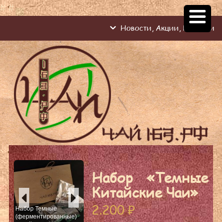
#
#
Новости, Акции, Новинки
Набор «Темные
Китайские Чаи»
2.200
₽
Набор Темные
(ферментированные)