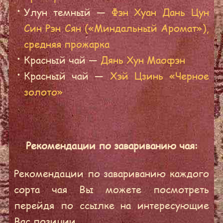
Улун темный —
Фэн Хуан Дань Цун
Син Рэн Сян («Миндальный Аромат»),
средняя прожарка
Красный чай —
Дянь Хун Маофэн
Красный чай —
Хэй Цзинь «Черное
золото»
Рекомендации по завариванию чая:
Рекомендации по завариванию каждого
сорта чая Вы можете посмотреть
перейдя по ссылке на интересующие
Вас позиции.