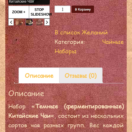
Китайские Чаи
Количество
В Корзину
STOP
ZOOM +
SLIDESHOW
В список Желаний
Категория:
Чайные
Наборы
Описание
Отзывы (0)
Описание
Набор «
Темные (ферментированные)
Китайские Чаи
«, состоит из нескольких
сортов чая разных групп. Вес каждой