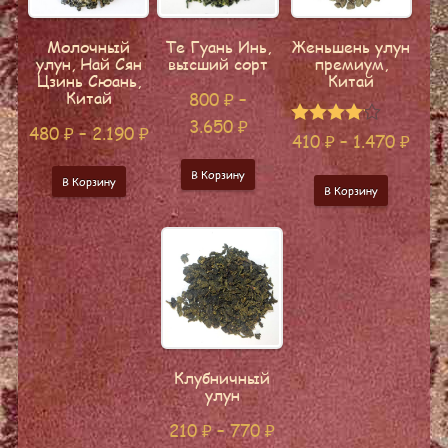
Молочный
Те Гуань Инь,
Женьшень улун
улун, Най Сян
высший сорт
премиум,
Цзинь Сюань,
Китай
Китай
800
₽
–
3.650
₽
480
₽
–
2.190
₽
Оценка
410
₽
–
1.470
₽
4.00
из 5
В Корзину
В Корзину
В Корзину
Клубничный
улун
210
₽
–
770
₽