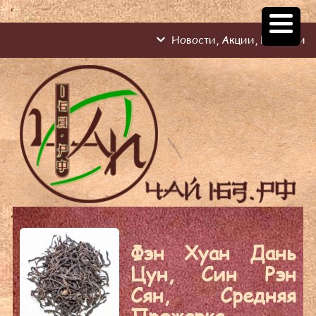
#
#
Новости, Акции, Новинки
Фэн Хуан Дань
Цун, Син Рэн
Сян, Cредняя
Прожарка