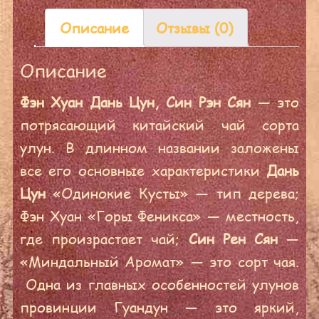
Описание
Отзывы (0)
Описание
Фэн Хуан Дань Цун, Син Рэн Сян
— это
потрясающий китайский чай сорта
улун. В длинном названии заложены
все его основные характеристики
Дань
Цун
«Одинокие Кусты» — тип дерева;
Фэн Хуан «Горы Феникса» — местность,
где произрастает чай;
Син Рен Сян
—
«Миндальный Аромат» — это сорт чая.
Одна из главных особенностей улунов
провинции Гуандун — это яркий,