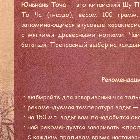
Юньнань Точа
— это китайский Шу Пу
То Ча (гнездо), весом 100 грамм
запоминающиеся вкусовые характерист
с мягкими древесными нотками. Чай
богатый. Прекрасный выбор на каждый
Рекомендаци
выбирайте для заваривания чая толь
рекомендуемая температура воды — 
на 150 мл. воды вам понадобится око
чай рекомендуется заваривать «прол
С каждым проливом время настаиван