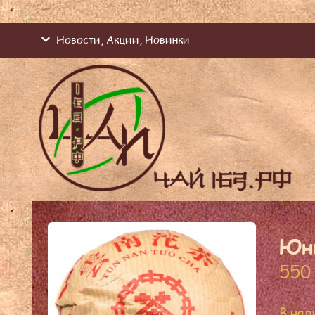
#
#
Новости, Акции, Новинки
Юнь
55
В нал