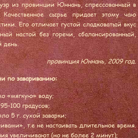
эр из провинции Юннань, спрессованный в
. Качественное сырье придает этому чаю
ики. Его отличает густой сладковатый вкус
ный настой без горечи, сбалансированный,
 день.
провинция Юннань, 2009 год.
и по завариванию:
ко «мягкую» воду;
95-100 градусов;
ло 5 г. сухой заварки;
ивами», т.е не настаивать длительное время.
ия увеличивают (но не более 2 минут);