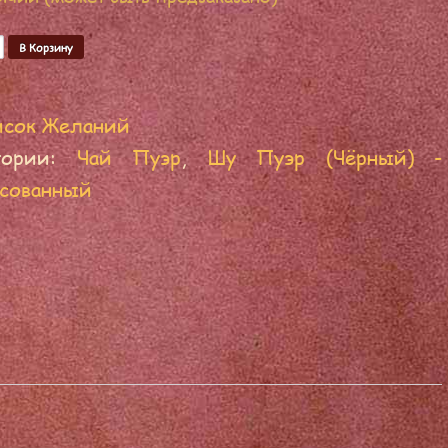
чество
В Корзину
исок Желаний
егории:
Чай Пуэр
,
Шу Пуэр (Чёрный) -
сованный