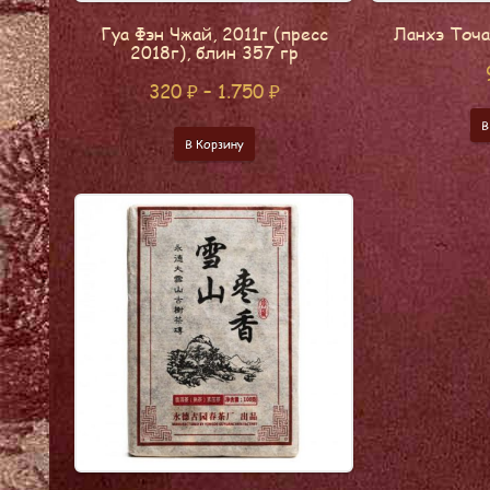
Гуа Фэн Чжай, 2011г (пресс
Ланхэ Точа,
2018г), блин 357 гр
320
₽
–
1.750
₽
В
В Корзину