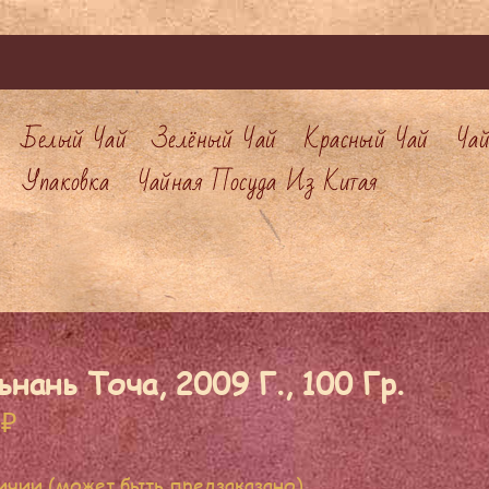
Белый Чай
Зелёный Чай
Красный Чай
Ча
Упаковка
Чайная Посуда Из Китая
нань Точа, 2009 Г., 100 Гр.
0
₽
ичии (может быть предзаказано)